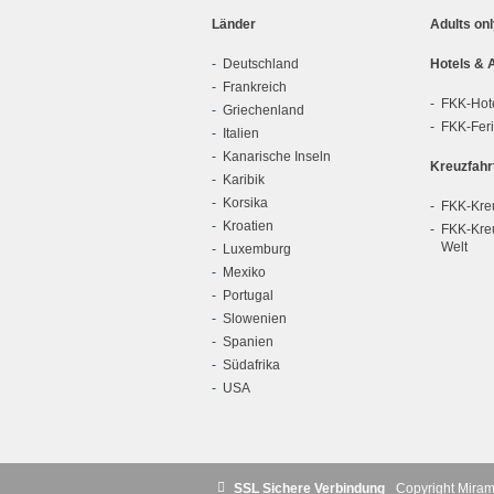
Länder
Adults on
Deutschland
Hotels & 
Frankreich
FKK-Hot
Griechenland
FKK-Fer
Italien
Kanarische Inseln
Kreuzfahr
Karibik
Korsika
FKK-Kreu
Kroatien
FKK-Kreu
Welt
Luxemburg
Mexiko
Portugal
Slowenien
Spanien
Südafrika
USA
SSL Sichere Verbindung
Copyright Mira