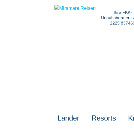
Ihre FKK-
Urlaubsberater +
2225 83746
Länder
Resorts
K