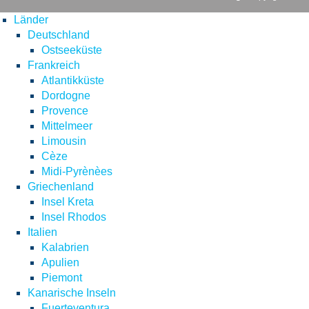
Länder
Deutschland
Ostseeküste
Frankreich
Atlantikküste
Dordogne
Provence
Mittelmeer
Limousin
Cèze
Midi-Pyrènèes
Griechenland
Insel Kreta
Insel Rhodos
Italien
Kalabrien
Apulien
Piemont
Kanarische Inseln
Fuerteventura