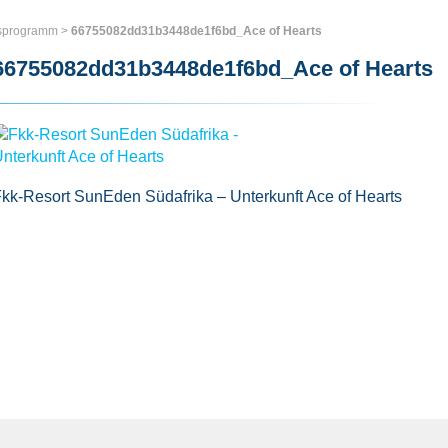
gsprogramm
>
66755082dd31b3448de1f6bd_Ace of Hearts
66755082dd31b3448de1f6bd_Ace of Hearts
kk-Resort SunEden Südafrika – Unterkunft Ace of Hearts