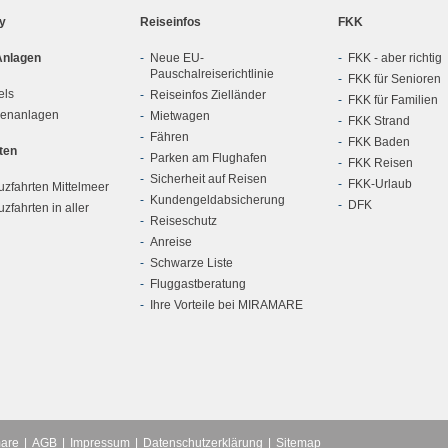
ly
Reiseinfos
FKK
Anlagen
Neue EU-
FKK - aber richtig
Pauschalreiserichtlinie
FKK für Senioren
els
Reiseinfos Zielländer
FKK für Familien
ienanlagen
Mietwagen
FKK Strand
Fähren
FKK Baden
ten
Parken am Flughafen
FKK Reisen
Sicherheit auf Reisen
FKK-Urlaub
zfahrten Mittelmeer
Kundengeldabsicherung
DFK
zfahrten in aller
Reiseschutz
Anreise
Schwarze Liste
Fluggastberatung
Ihre Vorteile bei MIRAMARE
mare
AGB
Impressum
Datenschutzerklärung
Sitemap