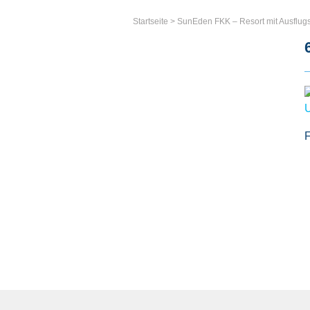
Startseite
>
SunEden FKK – Resort mit Ausflu
F