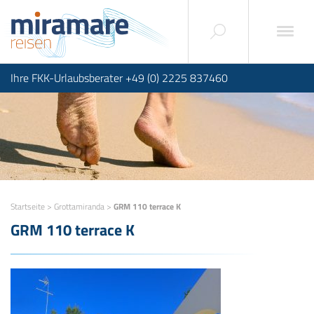
Ihre FKK-Urlaubsberater +49 (0) 2225 837460
Startseite
>
Grottamiranda
>
GRM 110 terrace K
GRM 110 terrace K