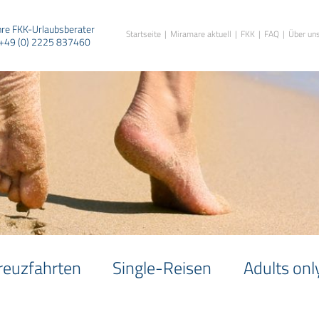
hre FKK-Urlaubsberater
Startseite
Miramare aktuell
FKK
FAQ
Über un
+49 (0) 2225 837460
reuzfahrten
Single-Reisen
Adults onl