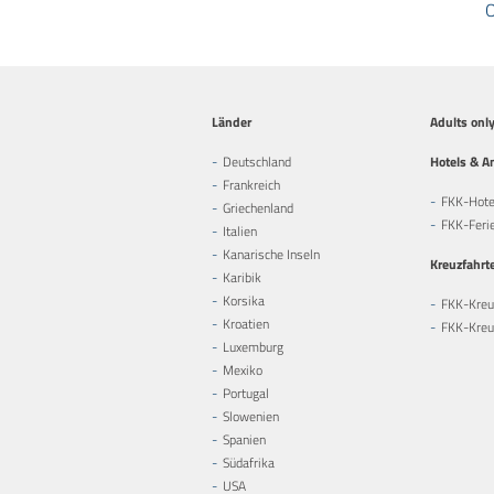
O
Länder
Adults onl
Deutschland
Hotels & A
Frankreich
FKK-Hote
Griechenland
FKK-Feri
Italien
Kanarische Inseln
Kreuzfahrt
Karibik
Korsika
FKK-Kreu
Kroatien
FKK-Kreuz
Luxemburg
Mexiko
Portugal
Slowenien
Spanien
Südafrika
USA