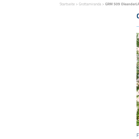
Startseite
>
Grottamiranda
>
GRM 509 OleanderL
F