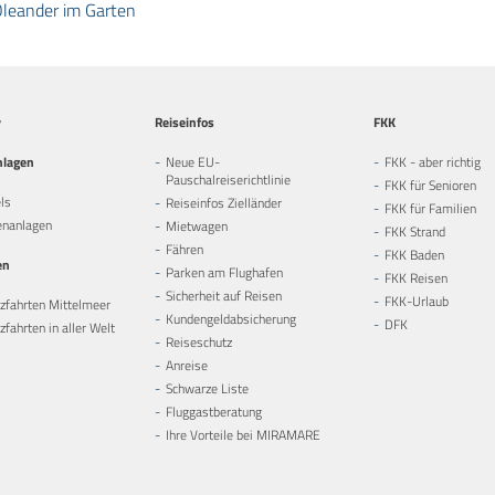
leander im Garten
y
Reiseinfos
FKK
nlagen
Neue EU-
FKK - aber richtig
Pauschalreiserichtlinie
FKK für Senioren
ls
Reiseinfos Zielländer
FKK für Familien
enanlagen
Mietwagen
FKK Strand
Fähren
FKK Baden
en
Parken am Flughafen
FKK Reisen
Sicherheit auf Reisen
FKK-Urlaub
zfahrten Mittelmeer
Kundengeldabsicherung
DFK
fahrten in aller Welt
Reiseschutz
Anreise
Schwarze Liste
Fluggastberatung
Ihre Vorteile bei MIRAMARE