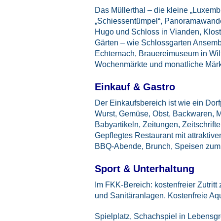
Das Müllerthal – die kleine „Luxe
„Schiessentümpel“, Panoramawandern
Hugo und Schloss in Vianden, Kloste
Gärten – wie Schlossgarten Ansembu
Echternach, Brauereimuseum in Wil
Wochenmärkte und monatliche Märk
Einkauf & Gastro
Der Einkaufsbereich ist wie ein Dorfp
Wurst, Gemüse, Obst, Backwaren, Mi
Babyartikeln, Zeitungen, Zeitschrifte
Gepflegtes Restaurant mit attraktiv
BBQ-Abende, Brunch, Speisen zum M
Sport & Unterhaltung
Im FKK-Bereich: kostenfreier Zutr
und Sanitäranlagen. Kostenfreie A
Spielplatz, Schachspiel in Lebensgr