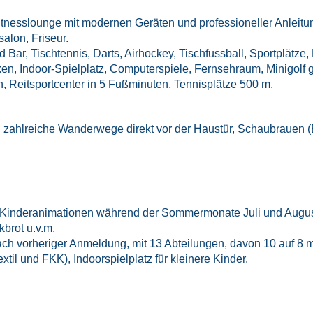
 Fitnesslounge mit modernen Geräten und professioneller Anleit
alon, Friseur.
 Bar, Tischtennis, Darts, Airhockey, Tischfussball, Sportplätze
, Indoor-Spielplatz, Computerspiele, Fernsehraum, Minigolf 
, Reitsportcenter in 5 Fußminuten, Tennisplätze 500 m.
 zahlreiche Wanderwege direkt vor der Haustür, Schaubrauen (B
Kinderanimationen während der Sommermonate Juli und August
kbrot u.v.m.
nach vorheriger Anmeldung, mit 13 Abteilungen, davon 10 auf 8
xtil und FKK), Indoorspielplatz für kleinere Kinder.