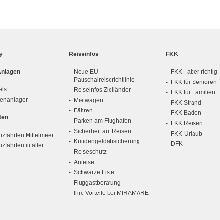
ly
Reiseinfos
FKK
Anlagen
Neue EU-
FKK - aber richtig
Pauschalreiserichtlinie
FKK für Senioren
els
Reiseinfos Zielländer
FKK für Familien
ienanlagen
Mietwagen
FKK Strand
Fähren
FKK Baden
ten
Parken am Flughafen
FKK Reisen
Sicherheit auf Reisen
FKK-Urlaub
zfahrten Mittelmeer
Kundengeldabsicherung
DFK
zfahrten in aller
Reiseschutz
Anreise
Schwarze Liste
Fluggastberatung
Ihre Vorteile bei MIRAMARE