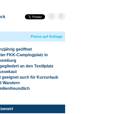
ück
Preise auf Anfrage
zjährig geöffnet
ster FKK-Campingplatz in
xemburg
egliedert an den Textilplatz
ussekaul
 geeignet auch für Kurzurlaub
d Wandern
ilienfreundlich
eenert