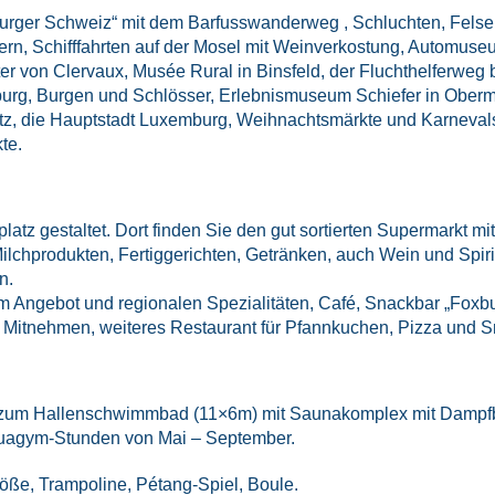
mburger Schweiz“ mit dem Barfusswanderweg , Schluchten, Fels
, Schifffahrten auf der Mosel mit Weinverkostung, Automuseum
r von Clervaux, Musée Rural in Binsfeld, der Fluchthelferweg b
rg, Burgen und Schlösser, Erlebnismuseum Schiefer in Oberma
tz, die Hauptstadt Luxemburg, Weihnachtsmärkte und Karneva
te.
latz gestaltet. Dort finden Sie den gut sortierten Supermarkt mi
lchprodukten, Fertiggerichten, Getränken, auch Wein und Spirit
n.
em Angebot und regionalen Spezialitäten, Café, Snackbar „Foxbu
itnehmen, weiteres Restaurant für Pfannkuchen, Pizza und Sn
itt zum Hallenschwimmbad (11×6m) mit Saunakomplex mit Damp
quagym-Stunden von Mai – September.
öße, Trampoline, Pétang-Spiel, Boule.