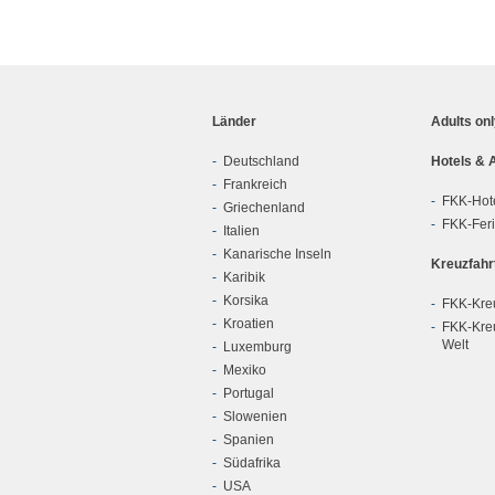
Länder
Adults on
Deutschland
Hotels & 
Frankreich
FKK-Hot
Griechenland
FKK-Fer
Italien
Kanarische Inseln
Kreuzfahr
Karibik
Korsika
FKK-Kreu
Kroatien
FKK-Kreu
Welt
Luxemburg
Mexiko
Portugal
Slowenien
Spanien
Südafrika
USA