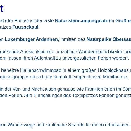
t
rt
(der Fuchs) ist der erste
Naturistencampingplatz
im
Großh
latzes
Fuussekaul
.
den
Luxemburger Ardennen
, inmitten des
Naturparks Obersa
druckende Aussichtspunkte, unzählige Wandermöglichkeiten un
ern lassen Ihren Aufenthalt zu unvergesslichen Ferien werden.
ig beheizte Hallenschwimmbad in einem großen Holzblockhaus
ese gruppieren sich die komplett eingerichteten Mobilheime.
der Vor- und Nachsaison genauso wie Familienferien im Somme
den Ferien. Alle Einrichtungen des Textilplatzes können genutzt
0 km Wanderwege und zahlreiche Strände für einen erholsamen