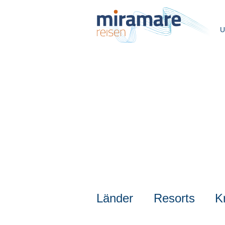
U
Länder
Resorts
K