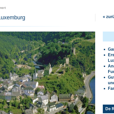
nert
 Luxemburg
« zur
Gan
Er
Lu
Ang
Fu
Gut
un
Fam
De R