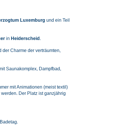
erzogtum Luxemburg
und ein Teil
uer
in
Heiderscheid
.
d der Charme der verträumten,
 mit Saunakomplex, Dampfbad,
r mit Animationen (meist textil)
 werden. Der Platz ist ganzjährig
 Badetag.