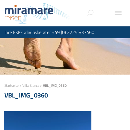
Ihre FKK-Urlaubsberater +49 (0) 2225 837460
Startseite
>
Villa Blanca
>
VBL_IMG_0360
VBL_IMG_0360