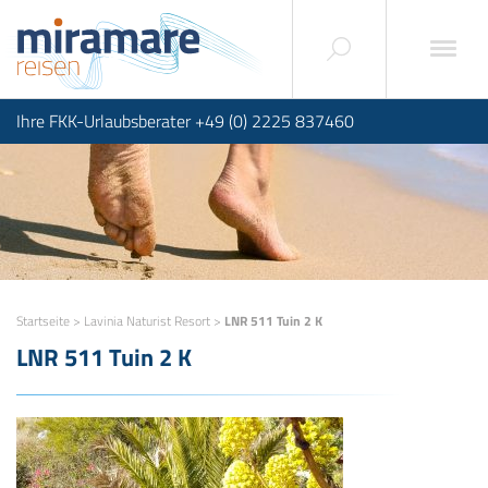
Ihre FKK-Urlaubsberater +49 (0) 2225 837460
Startseite
>
Lavinia Naturist Resort
>
LNR 511 Tuin 2 K
LNR 511 Tuin 2 K