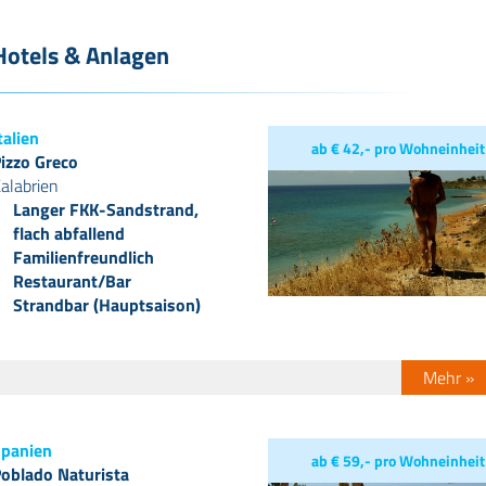
Hotels & Anlagen
talien
ab € 42,- pro Wohneinheit
izzo Greco
alabrien
Langer FKK-Sandstrand,
flach abfallend
Familienfreundlich
Restaurant/Bar
Strandbar (Hauptsaison)
Mehr »
panien
ab € 59,- pro Wohneinheit
oblado Naturista