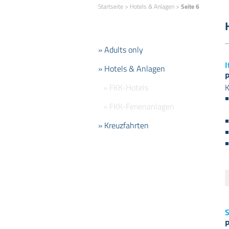
Startseite
>
Hotels & Anlagen
>
Seite 6
» Adults only
I
» Hotels & Anlagen
P
» FKK-Hotels
K
» FKK-Ferienanlagen
» Kreuzfahrten
S
P