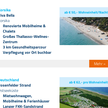
orsika
ab € 50,- Wohneinheit/Nacht
iva Bella
orsika
Renovierte Mobilheime &
Chalets
Großes Thallasso-Wellnes-
Zentrum
3 km Gesundheitsparcour
Verpflegung vor Ort buchbar
Mehr »
eutschland
ab € 62,- pro Wohneinheit
osenfelder Strand
stseeküste
Mietwohnwagen,
Mobilheime & Ferienhäuser
Langer FKK-Sandstrand