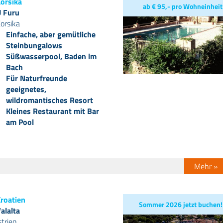
orsika
ab € 95,- pro Wohneinheit
 Furu
orsika
Einfache, aber gemütliche
Steinbungalows
Süßwasserpool, Baden im
Bach
Für Naturfreunde
geeignetes,
wildromantisches Resort
Kleines Restaurant mit Bar
am Pool
Mehr »
roatien
Sommer 2026 jetzt buchen!
alalta
strien